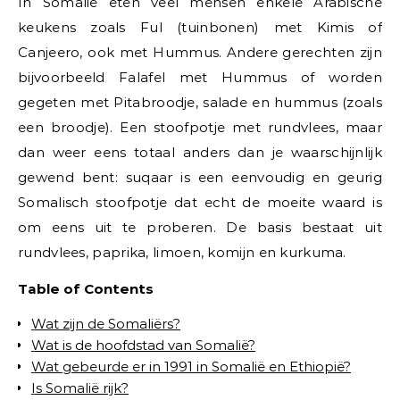
In Somalië eten veel mensen enkele Arabische
keukens zoals Ful (tuinbonen) met Kimis of
Canjeero, ook met Hummus. Andere gerechten zijn
bijvoorbeeld Falafel met Hummus of worden
gegeten met Pitabroodje, salade en hummus (zoals
een broodje). Een stoofpotje met rundvlees, maar
dan weer eens totaal anders dan je waarschijnlijk
gewend bent: suqaar is een eenvoudig en geurig
Somalisch stoofpotje dat echt de moeite waard is
om eens uit te proberen. De basis bestaat uit
rundvlees, paprika, limoen, komijn en kurkuma.
Table of Contents
Wat zijn de Somaliërs?
Wat is de hoofdstad van Somalië?
Wat gebeurde er in 1991 in Somalië en Ethiopië?
Is Somalië rijk?